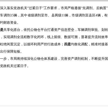
深入落实党政机关“过紧日子”工作要求，市局严格遵循“先调剂、后购置”
车调剂15辆，其中省级调剂至市、县两级11辆，市级调剂至县区4辆，
约财政资金。
是
共享化搭台，依托公物仓平台打通资产信息壁垒，车辆调剂审批、划转
，实现调剂全流程数字化闭环，线上留痕、数据可溯，显著提升流转效率
杜绝闲置沉淀，以循环利用严控行政成本；
四是
均衡化调配，精准对接基
出行保障短板。
一步，市局将持续深化公物仓体系建设，完善资产调剂机制，不断提升国
党政机关过紧日子。