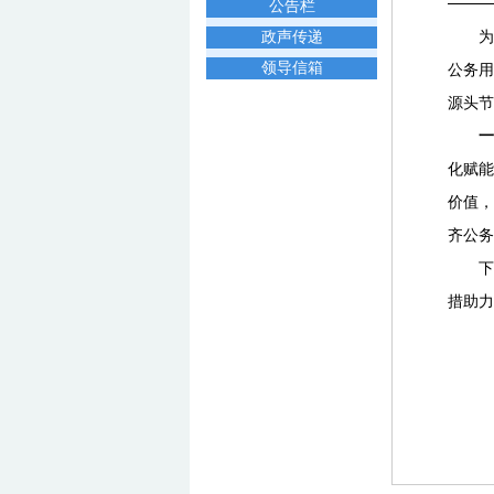
公告栏
政声传递
为
领导信箱
公务用
源头节
一
化赋能
价值，
齐公务
下
措助力